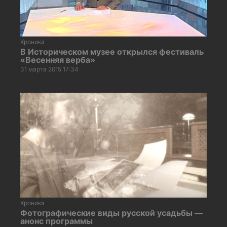
Хроника
В Историческом музее открылся фестиваль
«Весенняя верба»
31 марта 2015 17:34
Хроника
Фотографические виды русской усадьбы —
анонс программы