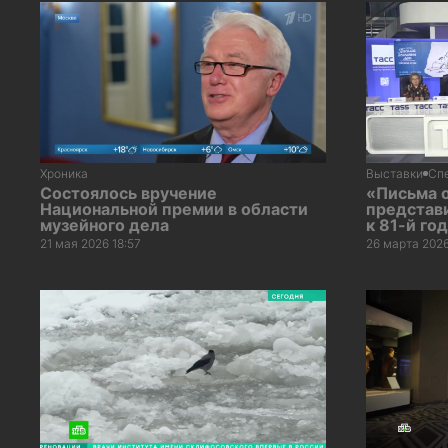
Хроника
Выставки
Сп
Состоялось вручение
«Письма 
Национальной премии в области
представ
музейного дела
к 81-й г
21 мая 2026 18:57
26 марта 2026