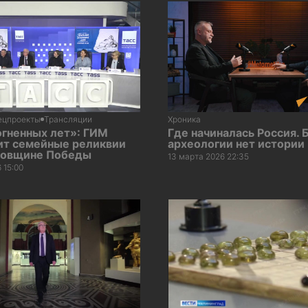
ецпроекты
Трансляции
Хроника
огненных лет»: ГИМ
Где начиналась Россия. 
ит семейные реликвии
археологии нет истории
одовщине Победы
13 марта 2026 22:35
 15:00