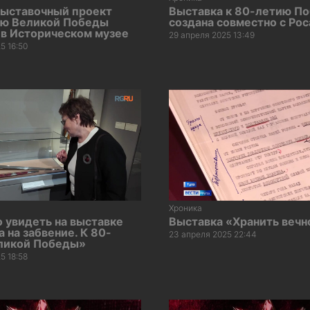
выставочный проект
Выставка к 80-летию П
ию Великой Победы
создана совместно с Ро
 в Историческом музее
29 апреля 2025 13:49
5 16:50
Хроника
 увидеть на выставке
Выставка «Хранить вечн
а на забвение. К 80-
23 апреля 2025 22:44
ликой Победы»
5 18:58