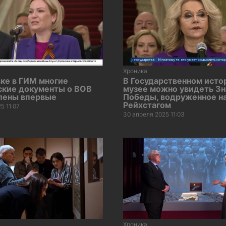
Хроника
ке в ГИМ многие
В Государственном исто
ские документы о ВОВ
музее можно увидеть З
лены впервые
Победы, водруженное н
Рейхстагом
5 11:07
30 апреля 2025 11:03
Хроника