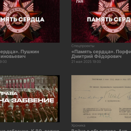
Спецпроекты
сердца». Пушкин
«Память сердца». Порф
Зиновьевич
Дмитрий Фёдорович
9:00
21 мая 2025 19:00
Хроника