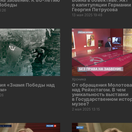
 на забвение. К 80-летию
Война в объективе. Акт
Победы
о капитуляции Германии
Георгия Петрусова
6:26
13 мая 2025 19:48
Хроника
ия «Знамя Победы над
От обращения Молотова
ом»
над Рейхстагом. В чем
уникальность выставки
:26
в Государственном исто
музее?
2 мая 2025 13:15