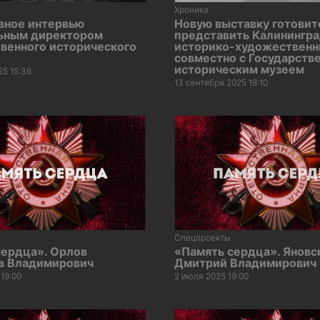
Хроника
вное интервью
Новую выставку готовит
льным директором
представить Калинингр
венного исторического
историко-художественн
совместно с Государств
историческим музеем
25 15:36
13 сентября 2025 18:10
Спецпроекты
сердца». Орлов
«Память сердца». Яновс
в Владимирович
Дмитрий Владимирович
19:00
2 июля 2025 19:00