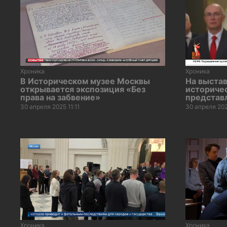
Хроника
Хроника
В Историческом музее Москвы
На выстав
открывается экспозиция «Без
историче
права на забвение»
представ
30 апреля 2025 11:11
30 апреля 202
Хроника
Хроника