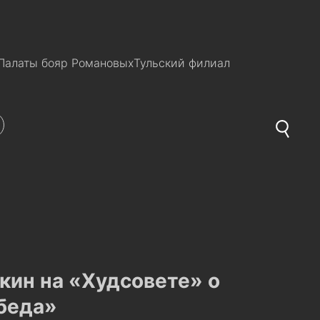
Палаты бояр Романовых
Тульский филиал
кин на «Худсовете» о
беда»