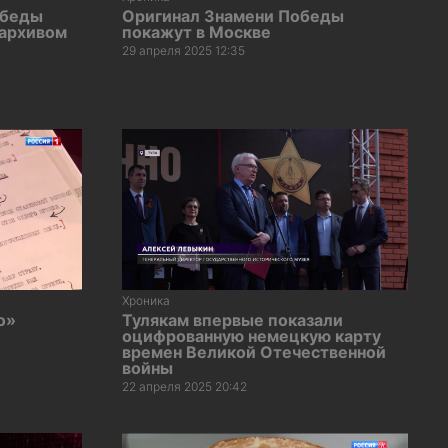
обеды
Оригинал Знамени Победы
сархивом
покажут в Москве
29 апреля 2025 12:35
Хроника
о»
Тулякам впервые показали
оцифрованную немецкую карту
времен Великой Отечественной
войны
22 апреля 2025 20:42