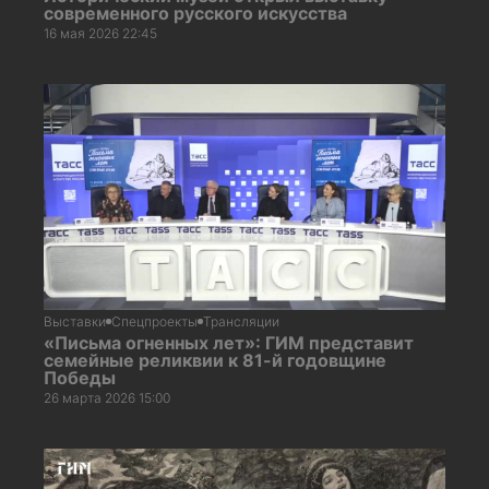
современного русского искусства
16 мая 2026 22:45
Выставки
Спецпроекты
Трансляции
«Письма огненных лет»: ГИМ представит
семейные реликвии к 81-й годовщине
Победы
26 марта 2026 15:00