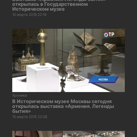
открылась в Государственном
Историческом музее
10 марта 2016 22:16
Хроника
В Историческом музее Москвы сегодня
открылась выставка «Армения. Легенды
бытия»
10 марта 2016 22:08