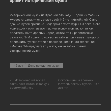
хранит Исторический музей
Исторический музей на Красной площади — один из главных
музеев страны, — отмечает свой 145-летний юбилей. Само
здание музея признано шедевром архитектуры XIX века, а его
коллекции насчитывают тысячи экспонатов, включая как
предметы быта древних народностей, так и религиозные
святыни. ГИМ хранит множество тайн и приглашает каждого
совершить путешествие в прошлое. Телеканал телеканал
«Москва 24» предлагает узнать, какие тайны хранит
Исторический музей.
145 лет
День рождения музея
⟵ Исторический музей
Сокровищница времени:
открывает фотовыставку к
Историческому музею - 145
своему юбилею
лет ⟶