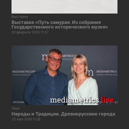
Выставки
Выставка «Путь самурая. Из собрания
Государственного исторического музея»
20 февраля 2020 11:37
Звук
Народы и Традиции. Древнерусские города
23 мая 2019 11:28