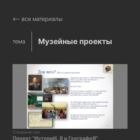
⟵ все материалы
Музейные проекты
тема
Специалистам
Проект "ИсториИ, Я и ГеографиЯ"