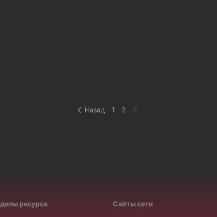
Назад
1
2
3
зделы ресурса
Сайты сети