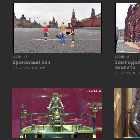
Хроника
Хроника
Бронзовый век
Земледел
неолита
28 марта 2013 12:25
27 марта 2013