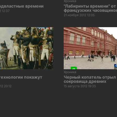
Хроника
одвластные времени
"Лабиринты времени" от
французских часовщико
2 12:37
21 ноября 2012 12:05
Хроника
технологии покажут
Черный копатель отрыл
сокровища древних
12 20:12
15 августа 2012 19:35