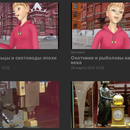
Хроника
ьцы и скотоводы эпохи
Охотники и рыболовы к
века
 12:25
26 марта 2013 12:25