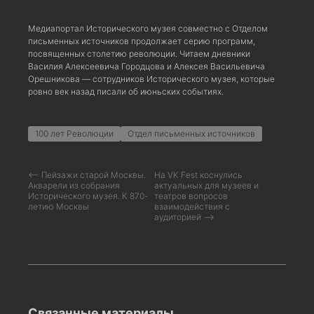
Медиапортал Исторического музея совместно с Отделом
письменных источников продолжает серию программ,
посвященных столетию революции. Читаем дневники
Василия Алексеевича Городцова и Алексея Васильевича
Орешникова — сотрудников Исторического музея, которые
ровно век назад писали об июньских событиях.
100 лет Революции
Отдел письменных источников
⟵ Пейзажи старой Москвы.
На VK Fest коснулись
Акварели из собрания
актуальных для музеев и
Исторического музея. К 870-
театров вопросов
летию Москвы
взаимодействия с
аудиторией ⟶
Связанные материалы