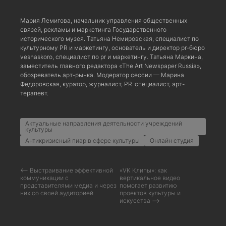
Мария Лемигова, начальник управления общественных
связей, рекламы и маркетинга Государственного
исторического музея. Татьяна Немировская, специалист по
культурному PR и маркетингу, основатель и директор pr-бюро
vesnaskoro, специалист по pr и маркетингу. Татьяна Маркина,
заместитель главного редактора «The Art Newspaper Russia»,
обозреватель арт-рынка. Модератор сессии — Марина
Федоровская, куратор, журналист, PR-специалист, арт-
терапевт.
Актуальные направления деятельности учреждений
культуры
Антикризисный пиар в сфере культуры
Онлайн студия
⟵ Выстраивание эффективной
«VK Клипы»: как
коммуникации с
вертикальное видео
представителями медиа и через
помогает развитию
них со своей аудиторией
проектов культуры и
искусства ⟶