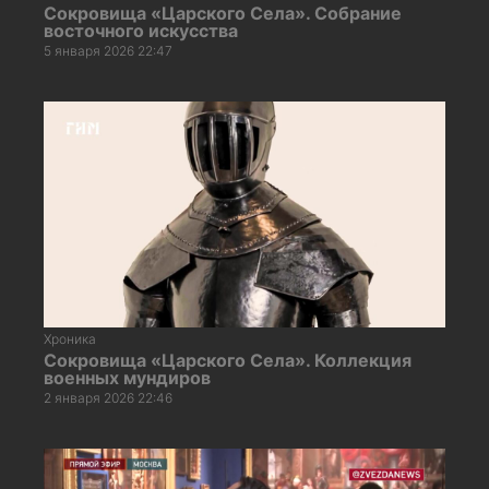
Сокровища «Царского Села». Собрание
восточного искусства
5 января 2026 22:47
Хроника
Сокровища «Царского Села». Коллекция
военных мундиров
2 января 2026 22:46