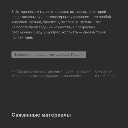
В Историческом музее открылась выставка, на которой
представлены лучшие ювелирные украшения — из особой
кладовой. Кольца, браслеты, ожерелья, гребни — это
не просто произведения искусства, а прекрасные
рассказчики. Ведь у каждого экспоната — своя история,
полная тайн.
Фаберже и придворные ювелиры России
⟵ Масштабный выставочный проект из серии
Ожерелья
«Сокровища императорских резиденций»
и гребни ⟶
Связанные материалы