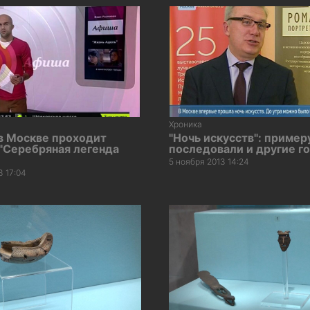
Хроника
в Москве проходит
"Ночь искусств": приме
"Серебряная легенда
последовали и другие г
5 ноября 2013 14:24
3 17:04