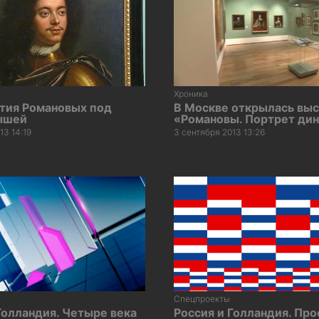
Хроника
стия Романовых под
В Москве открылась выс
ышей
«Романовы. Портрет ди
13 14:19
3 сентября 2013 13:26
Спецпроекты
Голландия. Четыре века
Россия и Голландия. Пр