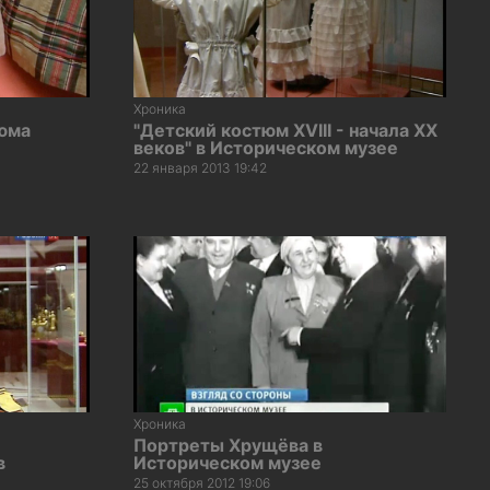
Хроника
тюма
"Детский костюм XVIII - начала XX
веков" в Историческом музее
22 января 2013 19:42
Хроника
Портреты Хрущёва в
в
Историческом музее
25 октября 2012 19:06