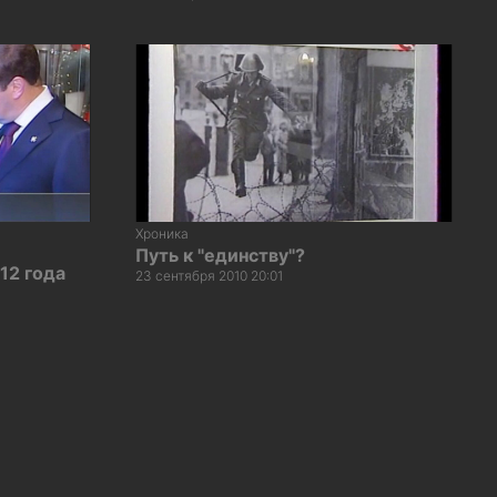
Хроника
Путь к "единству"?
12 года
23 сентября 2010 20:01