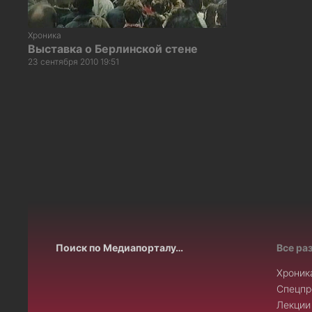
Хроника
Выставка о Берлинской стене
23 сентября 2010 19:51
Пагинация
записей
Поиск по Медиапорталу…
Все ра
Хроник
Спецпр
Лекции