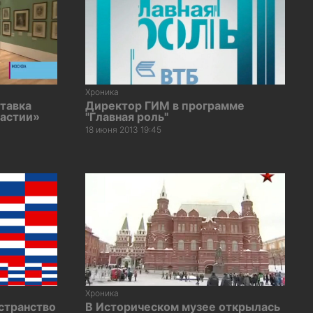
Хроника
тавка
Директор ГИМ в программе
настии»
"Главная роль"
18 июня 2013 19:45
Хроника
остранство
В Историческом музее открылась