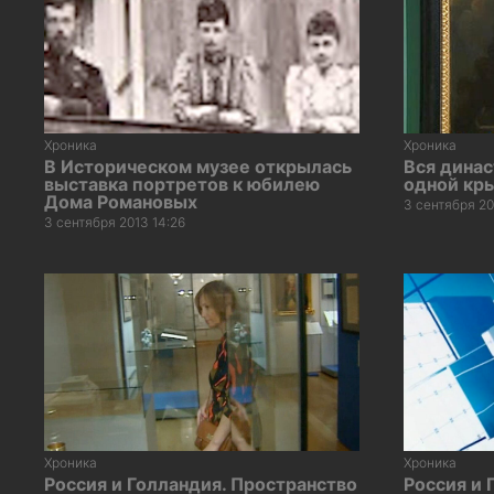
Хроника
Хроника
В Историческом музее открылась
Вся дина
выставка портретов к юбилею
одной кр
Дома Романовых
3 сентября 20
3 сентября 2013 14:26
Хроника
Хроника
Россия и Голландия. Пространство
Россия и 