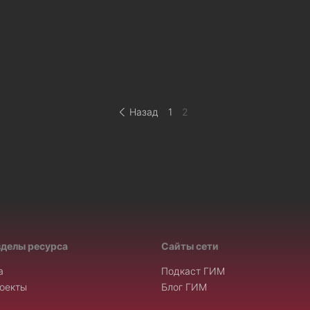
Назад
1
2
зделы ресурса
Сайты сети
а
Подкаст ГИМ
оекты
Блог ГИМ