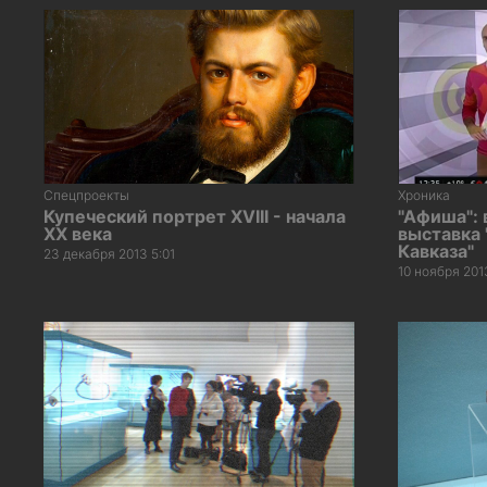
Спецпроекты
Хроника
Купеческий портрет XVIII - начала
"Афиша": 
XX века
выставка 
Кавказа"
23 декабря 2013 5:01
10 ноября 201