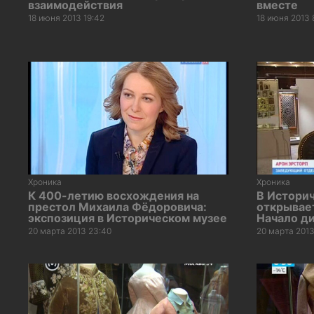
взаимодействия
вместе
18 июня 2013 19:42
18 июня 2013 
Хроника
Хроника
К 400-летию восхождения на
В Истори
престол Михаила Фёдоровича:
открывает
экспозиция в Историческом музее
Начало д
20 марта 2013 23:40
20 марта 2013