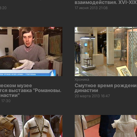
взаимодействия. XVI-XIX
8:20
17 июня 2013 21:08
Хроника
ческом музее
Смутное время рождени
ся выставка "Романовы.
династии
инастии"
20 марта 2013 16:47
 17:30